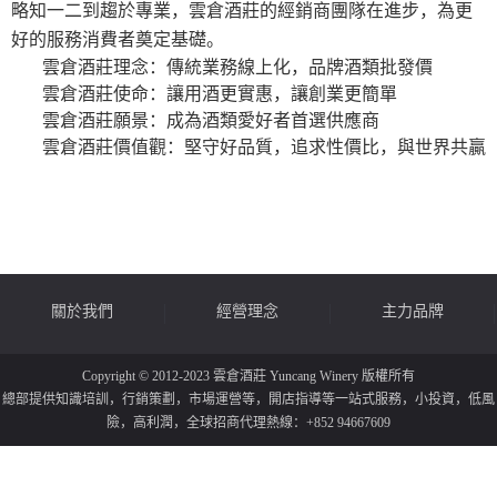
略知一二到趨於專業，雲倉酒莊的經銷商團隊在進步，為更
好的服務消費者奠定基礎。
雲倉酒莊理念：傳統業務線上化，品牌酒類批發價
雲倉酒莊使命：讓用酒更實惠，讓創業更簡單
雲倉酒莊願景：成為酒類愛好者首選供應商
雲倉酒莊價值觀：堅守好品質，追求性價比，與世界共贏
關於我們
經營理念
主力品牌
Copyright © 2012-2023 雲倉酒莊 Yuncang Winery 版權所有
總部提供知識培訓，行銷策劃，市場運營等，開店指導等一站式服務，小投資，低風
險，高利潤，全球招商代理熱線：+852 94667609