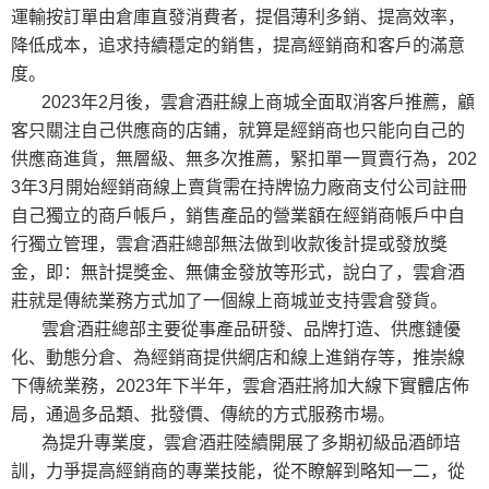
運輸按訂單由倉庫直發消費者，提倡薄利多銷、提高效率，
降低成本，追求持續穩定的銷售，提高經銷商和客戶的滿意
度。
2023
年
2
月後，雲倉酒莊線上商城全面取消客戶推薦，顧
客只關注自己供應商的店鋪，就算是經銷商也只能向自己的
供應商進貨，無層級、無多次推薦，緊扣單一買賣行為，
202
3
年
3
月開始經銷商線上賣貨需在持牌協力廠商支付公司註冊
自己獨立的商戶帳戶，銷售產品的營業額在經銷商帳戶中自
行獨立管理，雲倉酒莊總部無法做到收款後計提或發放獎
金，即：無計提獎金、無傭金發放等形式，說白了，雲倉酒
莊就是傳統業務方式加了一個線上商城並支持雲倉發貨。
雲倉酒莊總部主要從事產品研發、品牌打造、供應鏈優
化、動態分倉、為經銷商提供網店和線上進銷存等，推崇線
下傳統業務，
2023
年下半年，雲倉酒莊將加大線下實體店佈
局，通過多品類、批發價、傳統的方式服務市場。
為提升專業度，雲倉酒莊陸續開展了多期初級品酒師培
訓，力爭提高經銷商的專業技能，從不瞭解到略知一二，從