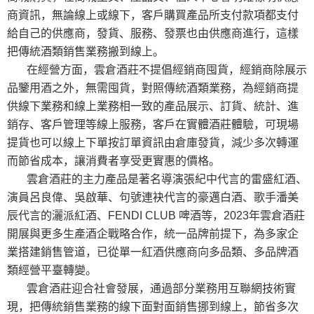
商資訊，無論線上或線下，客戶購買產品所支付款項都支付
給自己的供應商，發貨、服務、發票也由供應商進行，這樣
把傳統酒類銷售業務搬到線上。
在經營方面，雲倉酒莊不提倡經銷商囤貨，經銷商除展示
品鑒用酒之外，無需囤貨，對照傳統酒類業務，為經銷商提
供線下業務和線上業務相一致的產品展示、訂貨、統計、進
銷存、客戶管理等線上服務，客戶在實體酒莊體驗，可現場
提貨也可以線上下單按訂單資訊由倉庫發貨，減少多次轉運
而節省成本，讓消費者享受更實惠的價格。
雲倉酒莊的主力產品是著名導演張紀中代言的雷盛紅酒、
演員呂良偉、吳啟華、句號連袂代言的豪邁白酒、歌手潘美
辰代言的灑派紅酒、
FENDI CLUB
啤酒等，
2023
年雲倉酒莊
開展與更多生產酒企戰略合作，統一品牌前提下，為多家企
業搭建銷售管道，已從單一紅酒供應商向多品類、多品牌酒
類經營平臺轉變。
雲倉酒莊迎合社會發展，通過部分業務用互聯網技術實
現，把傳統銷售業務的線下面對面銷售挪到線上，節省多次