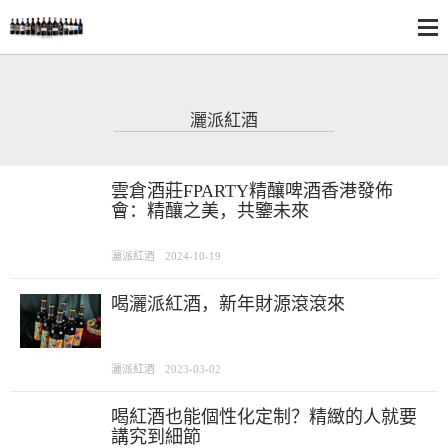
灑派紅酒
雲倉酒莊FPARTY精釀啤酒香港發佈
會：精釀之美，共鑒未來
灑派紅酒
2024-10-19
喝灑派紅酒，新年財源滾滾來
灑派紅酒
2023-03-02
喝紅酒也能個性化定制？精緻的人就要
講究到細節