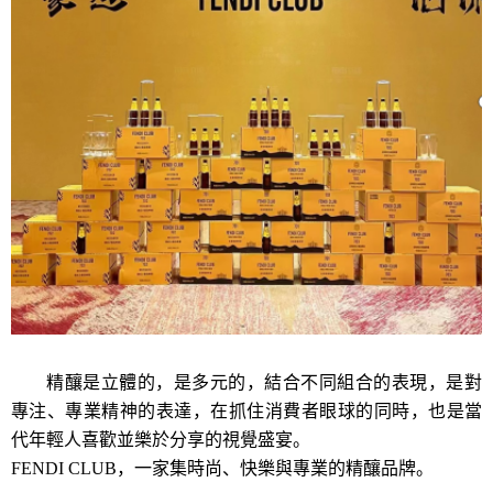
精釀是立體的，是多元的，結合不同組合的表現，是對
專注、專業精神的表達，在抓住消費者眼球的同時，也是當
代年輕人喜歡並樂於分享的視覺盛宴。
FENDI CLUB，一家集時尚、快樂與專業的精釀
品牌
。