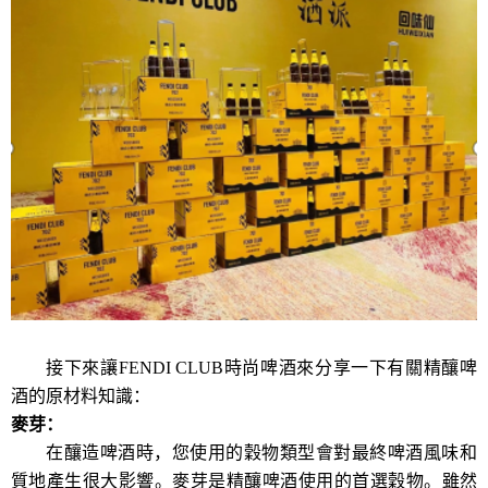
接下來讓
FENDI CLUB時尚啤酒
來分享一下有關精釀
啤
酒
的
原材料
知識
：
麥芽
：
在釀造啤酒時，您使用的穀物類型會對最終
啤酒
風味和
質地產生很大影響。麥芽是精釀啤酒使用的首選穀物。雖然