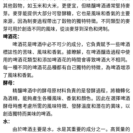
其他穀物，如玉米和大米，更便宜，但精釀啤酒通常堅持麥
芽。麥芽
能
提供大部分可發酵糖
，
它也是風味和香氣的主要
來源，因為制麥過程帶出了穀物的獨特特徵。不同類型的麥
芽可用於創造不同的風味，從淡麥芽到深色和烤制。
啤酒花
：
啤酒花是啤酒中必不可少的成分，
它
負責賦予一些啤酒
標誌性的苦味、風味和香氣
。
據瞭解
，
在啤酒釀造過程中使
用的啤酒花類型和添加啤酒花的時間會導致啤酒大不相同。
每一種
不同的
啤酒花品種都有自己獨特的特徵，為啤酒增添
了風味和香氣。
酵母
：
精釀啤酒
中的酵母原材料
負責
的是
發酵過程，將糖轉化
為酒精
，
能夠產生各種風味、香氣和顏色。
因此
在選擇啤酒
酵母時應考慮所需的風味特徵、發酵溫度和潛在的異味，以
創造獨特而美味的啤酒。
水
：
由於啤酒主要是水，水是其重要的成分
之一
。高質量的