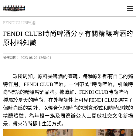
FENDICLUB啤酒
FENDI CLUB時尚啤酒分享有關精釀啤酒的
原材料知識
發佈時間： 2023-08-20 12:50:04
眾所周知，
原料是啤酒的靈魂，每種原料都有自己的獨
特作用。
FENDI CLUB
啤酒
，
一個帶著
“時尚啤酒，引領時
尚”
標語的精釀啤酒品牌
。
據瞭解
，
FENDI CLUB時尚啤酒一
種屬於夏天的時尚，在外觀調性上可見FENDI CLUB選擇了
偏時尚感的設計，以輕奢
休閒時尚
的創意形式和隨時即飲的
精釀體驗，為年輕一族及周邊辦公人士開啟社交文化新場
景，帶來
時尚
都市生活方式。