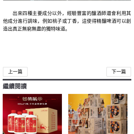
出來四種
主要成分
以外
，
經驗豐富的釀酒師還
會
利用其
他成分進行調味，例如桃子或丁香，這使得
精釀啤酒
可以創
造出真正無窮無盡的獨特
味道
。
上一篇
下一篇
繼續閱讀