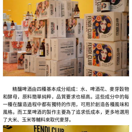
精釀啤酒由四種基本成分組成：水、啤酒花、麥芽穀物
和酵母
，
原料簡單純粹，品質要求也極高。這些成分中的每
一種在釀造過程中都有獨特的作用，可用於創造各種風味和
風格。
而
工業啤酒
的製作主要
為了追求低成本，更多地
選
用
了大米、玉米等輔料來取代麥芽。