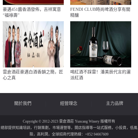
豪邁451醬香酒發佈，吉祥寓意
FENDI CLUB時尚啤酒分享有關
“福祿壽”
精釀
雲倉酒莊豪邁白酒香韻之簡，匠
喝紅酒不踩雷！潘美辰代言的灑
心之真
派紅酒
關於我們
經營理念
主力品牌
Copyright © 2012-2023 雲倉酒莊 Yuncang Winery 版權所有
總部提供知識培訓，行銷策劃，市場運營等，開店指導等一站式服務，小投資，低風
險，高利潤，全球招商代理熱線：+852 94667609